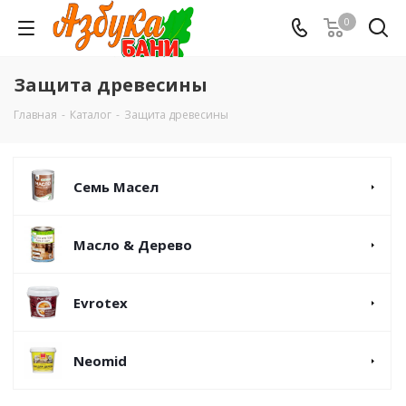
0
Защита древесины
Главная
-
Каталог
-
Защита древесины
Семь Масел
Масло & Дерево
Evrotex
Neomid