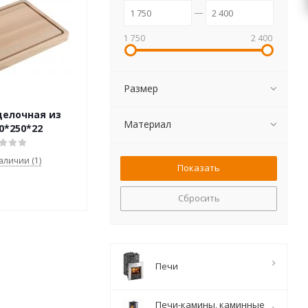
1 750
2 400
Размер
делочная из
Материал
0*250*22
наличии (1)
Сбросить
Печи
Печи-камины, каминные