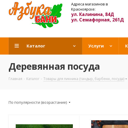
Адреса магазинов в
Красноярске:
ул. Калинина, 84Д
ул. Семафорная, 261Д
Каталог
Услуги
К
Деревянная посуда
Главная
-
Каталог
-
Товары для пикника (тандыр, барбекю, посуда)
По популярности (возрастание)