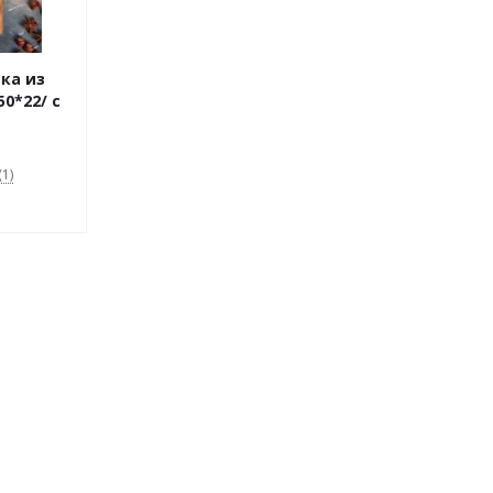
ка из
50*22/ с
1)