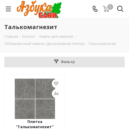
0
Талькомагнезит
Главная
-
Каталог
-
Камни для каменки
-
Облицовочный камень (декоративная плитка)
-
Талькомагнезит
Фильтр
Плитка
"Талькомагнезит"