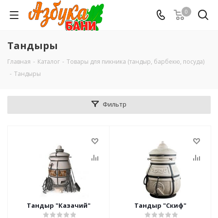
0
Тандыры
Главная
-
Каталог
-
Товары для пикника (тандыр, барбекю, посуда)
-
Тандыры
Фильтр
Тандыр "Казачий"
Тандыр "Скиф"