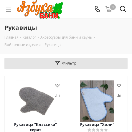
0
Рукавицы
Главная
-
Каталог
-
Аксессуары для бани и сауны
-
Войлочные изделия
-
Рукавицы
Фильтр
Рукавица "Классика"
Рукавица "Холи"
серая