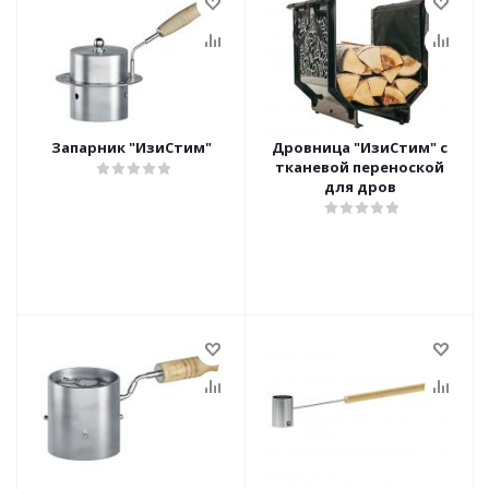
Запарник "ИзиСтим"
Дровница "ИзиСтим" с
тканевой переноской
для дров