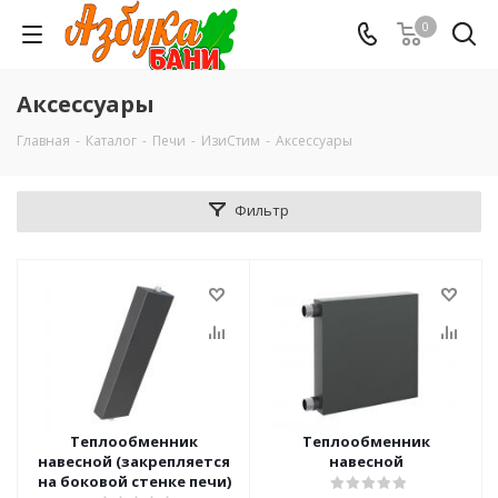
0
Аксессуары
Главная
-
Каталог
-
Печи
-
ИзиСтим
-
Аксессуары
Фильтр
Теплообменник
Теплообменник
навесной (закрепляется
навесной
на боковой стенке печи)