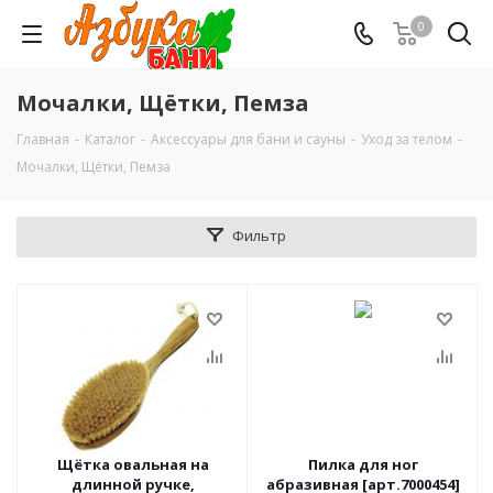
0
Мочалки, Щётки, Пемза
Главная
-
Каталог
-
Аксессуары для бани и сауны
-
Уход за телом
-
Мочалки, Щётки, Пемза
Фильтр
Щётка овальная на
Пилка для ног
длинной ручке,
абразивная [арт.7000454]