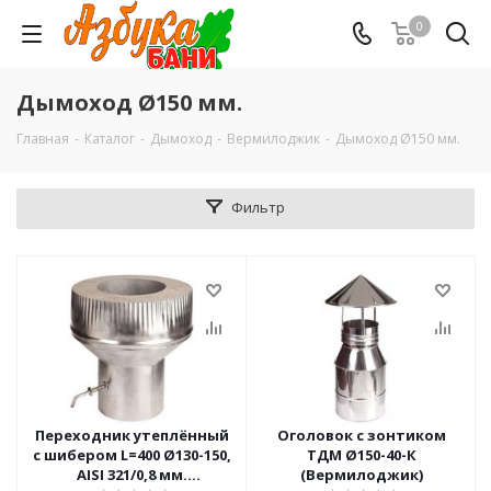
0
Дымоход Ø150 мм.
Главная
-
Каталог
-
Дымоход
-
Вермилоджик
-
Дымоход Ø150 мм.
Фильтр
Переходник утеплённый
Оголовок с зонтиком
с шибером L=400 Ø130-150,
ТДМ Ø150-40-К
AISI 321/0,8 мм.
(Вермилоджик)