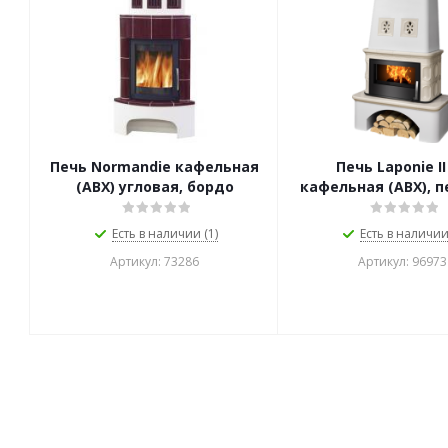
Печь Normandie кафельная
Печь Laponie II
(АВХ) угловая, бордо
кафельная (АВХ), п
Есть в наличии (1)
Есть в наличии 
Артикул: 73286
Артикул: 96973