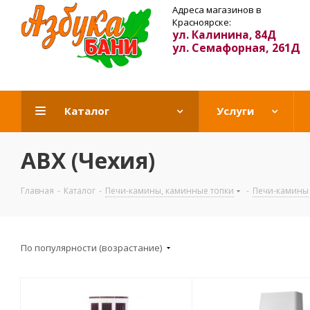
Адреса магазинов в
Красноярске:
ул. Калинина, 84Д
ул. Семафорная, 261Д
Каталог
Услуги
ABX (Чехия)
Главная
-
Каталог
-
Печи-камины, каминные топки
-
Печи-камины
По популярности (возрастание)