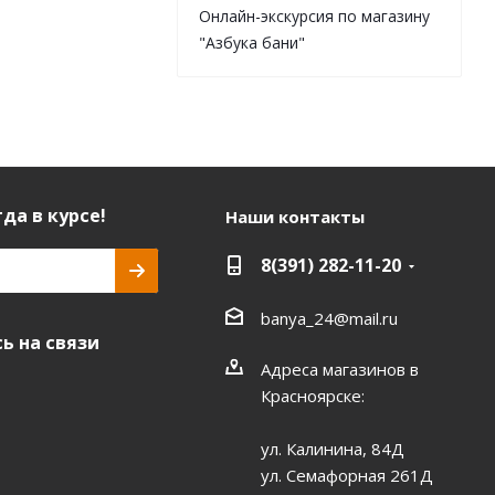
Онлайн-экскурсия по магазину
"Азбука бани"
да в курсе!
Наши контакты
8(391) 282-11-20
banya_24@mail.ru
ь на связи
Адреса магазинов в
Красноярске:
ул. Калинина, 84Д
ул. Семафорная 261Д