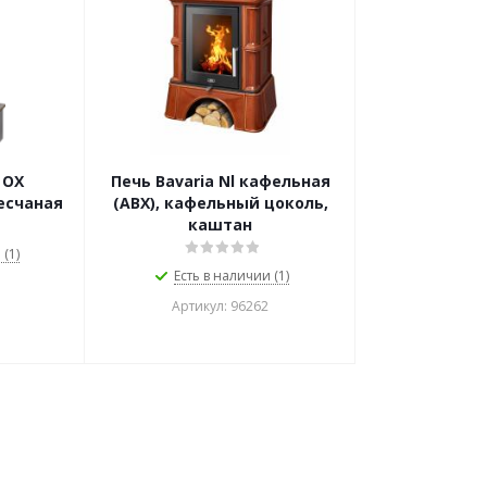
 OX
Печь Bavaria Nl кафельная
есчаная
(АВХ), кафельный цоколь,
каштан
(1)
Есть в наличии (1)
Артикул: 96262