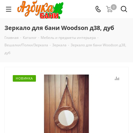
0
Зеркало для бани Woodson д38, дуб
Главная
-
Каталог
-
Мебель и предметы интерьера
-
Вешалки/Полки/Зеркала
-
Зеркала
-
Зеркало для бани Woodson д38,
дуб
НОВИНКА