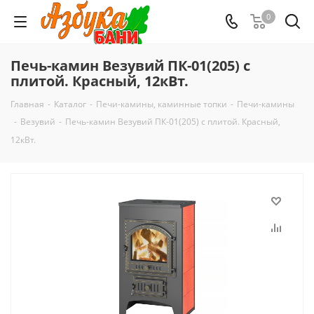
0
Печь-камин Везувий ПК-01(205) с
плитой. Красный, 12кВт.
Главная
-
Каталог
-
Печи-камины, каминные топки
-
Печи-камины
-
Везувий
-
Печь-камин Везувий ПК-01(205) с плитой. Красный,
12кВт.