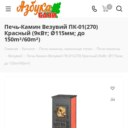
0
Печь-Камин Везувий ПК-01(270)
Красный (9кВт; Ø115мм; до
150m³/60m²)
Главная
-
Каталог
-
Печи-камины, каминные топки
-
Печи-камины
-
Везувий
-
Печь-Камин Везувий ПК-01(270) Красный (9кВт; Ø115мм;
до 150m³/60m²)