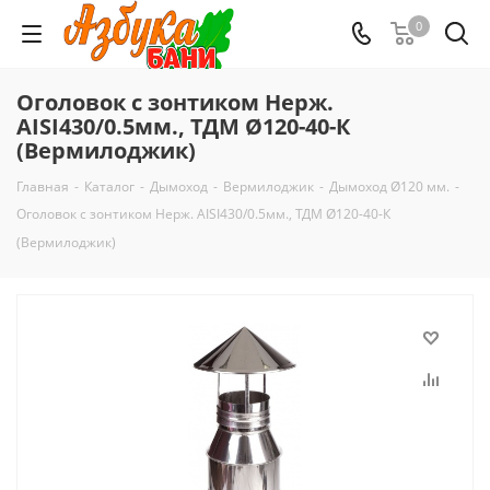
0
Оголовок с зонтиком Нерж.
AISI430/0.5мм., ТДМ Ø120-40-К
(Вермилоджик)
Главная
-
Каталог
-
Дымоход
-
Вермилоджик
-
Дымоход Ø120 мм.
-
Оголовок с зонтиком Нерж. AISI430/0.5мм., ТДМ Ø120-40-К
(Вермилоджик)