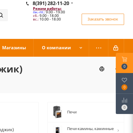
8(391) 282-11-20
Режим работы:
пн.-пт.:
9.00 - 19.00
сб.:
9.00 - 18.00
Заказать звонок
вс.:
10.00 - 18.00
Магазины
О компании
джик)
0
0
0
Печи
Печи-камины, каминные
оджик)