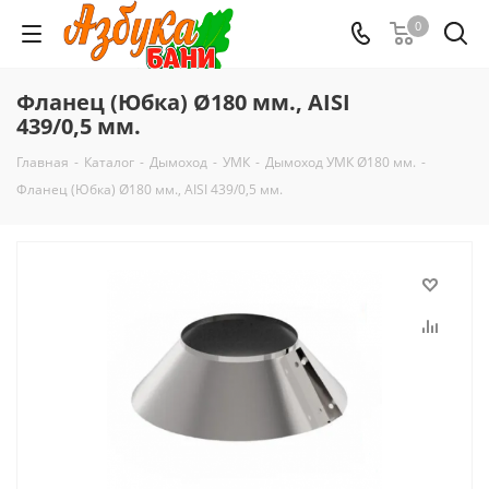
0
Фланец (Юбка) Ø180 мм., AISI
439/0,5 мм.
Главная
-
Каталог
-
Дымоход
-
УМК
-
Дымоход УМК Ø180 мм.
-
Фланец (Юбка) Ø180 мм., AISI 439/0,5 мм.