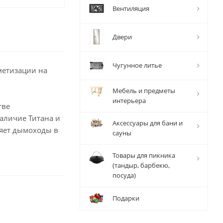
Вентиляция
Двери
Чугунное литье
метизации на
Мебель и предметы
интерьера
тве
Наличие Титана и
Аксессуары для бани и
няет дымоходы в
сауны
Товары для пикника
(тандыр, барбекю,
посуда)
Подарки