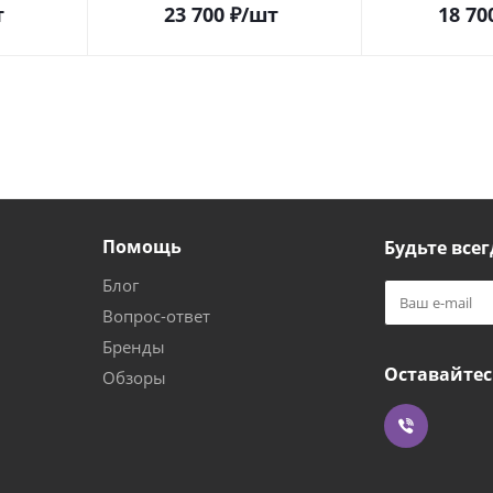
т
23 700
₽
/шт
18 70
Помощь
Будьте всег
Блог
Вопрос-ответ
Бренды
Оставайтес
Обзоры