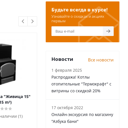
Будьте всегда в курсе!
Узнавайте о скидках и акциях
первым
Новости
Все новости
1 февраля 2025
Распродажа! Котлы
отопительные "Термокрафт" с
витрины со скидкой 20%
а "Живица 15"
Банная печь Протопи
Удлин
15 m³)
Чугунка 16С "Подкова"
17 октября 2022
Онлайн-экскурсия по магазину
 наличии (1)
Нет в наличии
"Азбука бани"