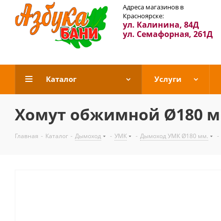
Адреса магазинов в
Красноярске:
ул. Калинина, 84Д
ул. Семафорная, 261Д
Каталог
Услуги
Хомут обжимной Ø180 мм.
Главная
-
Каталог
-
Дымоход
-
УМК
-
Дымоход УМК Ø180 мм.
-