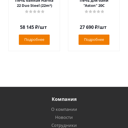
Печь банная Harvia
Печь для бани
22 Duo Steel (22m³)
"Aston" 20С
58 145
₽
/шт
27 690
₽
/шт
Подробнее
Подробнее
Компания
О компании
Новости
Сотрудники