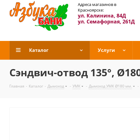
Адреса магазинов в
Красноярске:
ул. Калинина, 84Д
ул. Семафорная, 261Д
Каталог
Услуги
Сэндвич-отвод 135°, Ø180х
Главная
-
Каталог
-
Дымоход
-
УМК
-
Дымоход УМК Ø180 мм.
-