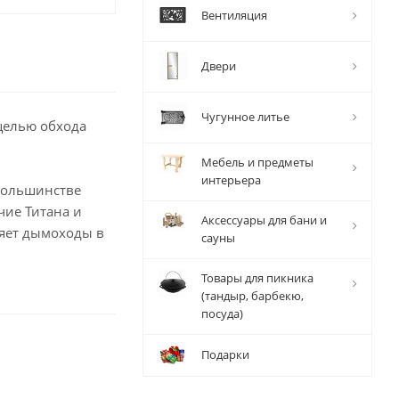
Вентиляция
Двери
Чугунное литье
целью обхода
Мебель и предметы
интерьера
 большинстве
чие Титана и
Аксессуары для бани и
няет дымоходы в
сауны
Товары для пикника
(тандыр, барбекю,
посуда)
Подарки