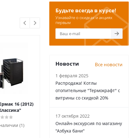
Будьте всегда в курсе!
Узнавайте о скидках и акциях
первым
Новости
Все новости
1 февраля 2025
Распродажа! Котлы
отопительные "Термокрафт" с
витрины со скидкой 20%
Ермак 16 (2012)
Печь-Каменка "Живица 15"
Удлин
Классика"
(до 15 m³)
17 октября 2022
Онлайн-экскурсия по магазину
 наличии (1)
Есть в наличии (1)
"Азбука бани"