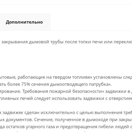
Дополнительно
ля закрывания дымовой трубы после топки печи или перекл
бытовые, работающие на твердом топливе» установлены сле
ать более 75% сечения дымоотводящего патрубка».
ирование. Требования пожарной безопасности» задвижки в
ливных печей следует использовать задвижки с отверстием
х задвижек сделан исключительно с целью выполнения тре
 документов. Сечение, полученное в дымоходе при закры
да остатков угарного газа и предотвращения гибели людей 