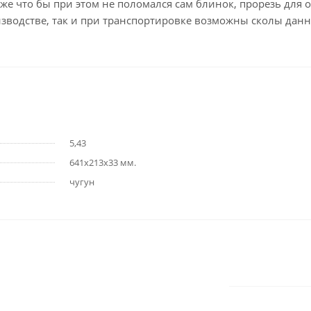
кже что бы при этом не поломался сам блинок, прорезь для
оизводстве, так и при транспортировке возможны сколы данн
5,43
641х213х33 мм.
чугун