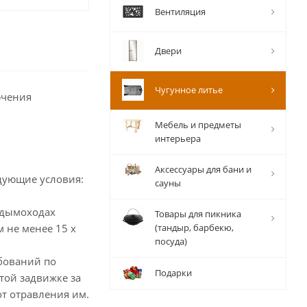
Вентиляция
Двери
Чугунное литье
ючения
Мебель и предметы
интерьера
Аксессуары для бани и
дующие условия:
сауны
 дымоходах
Товары для пикника
 не менее 15 х
(тандыр, барбекю,
посуда)
бований по
Подарки
той задвижке за
от отравления им.