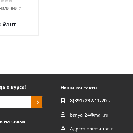
 наличии (1)
Есть в наличии (1)
0
₽
/шт
18 700
₽
/шт
да в курсе!
Наши контакты
8(391) 282-11-20
banya_24@mail.ru
ь на связи
Адреса магазинов в