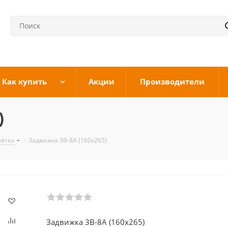
Как купить
Акции
Производители
)
шётки
-
Задвижка 3В-8А (160х265)
Задвижка 3В-8А (160х265)