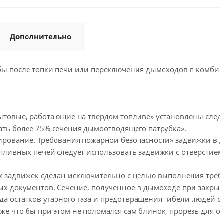
Дополнительно
бы после топки печи или переключения дымоходов в комб
бытовые, работающие на твердом топливе» установлены сле
ать более 75% сечения дымоотводящего патрубка».
ирование. Требования пожарной безопасности» задвижки в
ливных печей следует использовать задвижки с отверстием
х задвижек сделан исключительно с целью выполнения тре
 документов. Сечение, полученное в дымоходе при закры
да остатков угарного газа и предотвращения гибели людей 
кже что бы при этом не поломался сам блинок, прорезь для