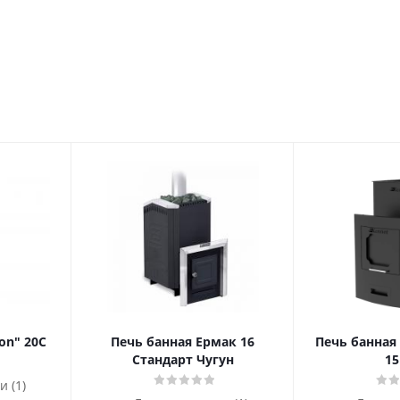
on" 20С
Печь банная Ермак 16
Печь банная
Стандарт Чугун
1
и (1)