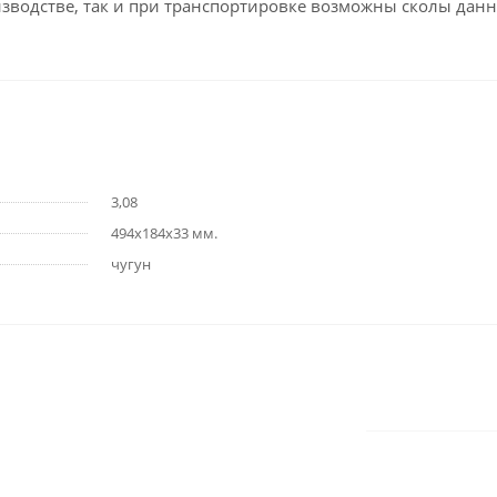
оизводстве, так и при транспортировке возможны сколы данн
3,08
494х184х33 мм.
чугун