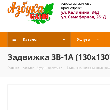
Адреса магазинов в
Красноярске:
ул. Калинина, 84Д
ул. Семафорная, 261Д
Каталог
Услуги
Задвижка 3В-1А (130х130
Главная
-
Каталог
-
Чугунное литье
-
Задвижки, колосниковые ре