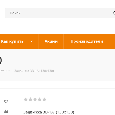
Как купить
Акции
Производители
)
шётки
-
Задвижка 3В-1А (130х130)
Задвижка 3В-1А (130х130)