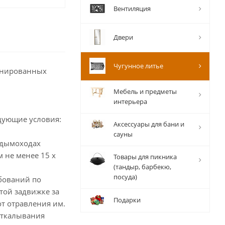
Вентиляция
Двери
Чугунное литье
инированных
Мебель и предметы
интерьера
дующие условия:
Аксессуары для бани и
сауны
 дымоходах
 не менее 15 х
Товары для пикника
(тандыр, барбекю,
посуда)
бований по
той задвижке за
Подарки
от отравления им.
 откалывания