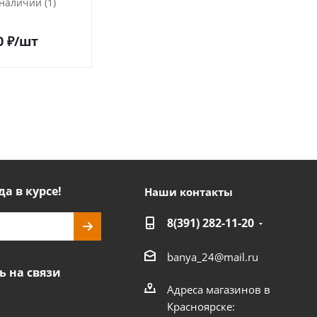
 наличии (1)
Есть в наличии (1)
0
₽
/шт
23 700
₽
/шт
да в курсе!
Наши контакты
8(391) 282-11-20
banya_24@mail.ru
ь на связи
Адреса магазинов в
Красноярске: