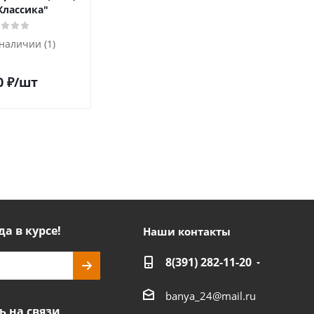
Классика"
(до 15 m³)
Чуг
 наличии (1)
Есть в наличии (1)
0
₽
/шт
18 700
₽
/шт
да в курсе!
Наши контакты
8(391) 282-11-20
banya_24@mail.ru
ь на связи