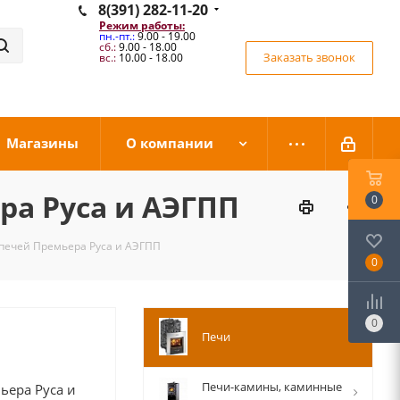
8(391) 282-11-20
Режим работы:
пн.-пт.:
9.00 - 19.00
сб.:
9.00 - 18.00
Заказать звонок
вс.:
10.00 - 18.00
Магазины
О компании
а Руса и АЭГПП
0
печей Премьера Руса и АЭГПП
0
0
Печи
Печи-камины, каминные
ьера Руса и