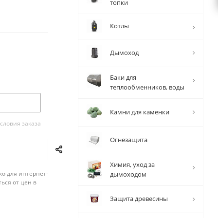
топки
Котлы
Дымоход
Баки для
теплообменников, воды
Камни для каменки
словия заказа
Огнезащита
Химия, уход за
ко для интернет-
дымоходом
ься от цен в
Защита древесины