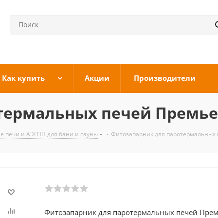
Как купить
Акции
Производители
термальных печей Премьер
е печи и АЭГПП для бани и сауны
-
Фитозапарник для паротермальных 
Фитозапарник для паротермальных печей Прем