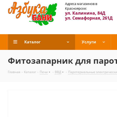
Адреса магазинов в
Красноярске:
ул. Калинина, 84Д
ул. Семафорная, 261Д
Каталог
Услуги
Фитозапарник для паро
Главная
-
Каталог
-
Печи
-
ВВД
-
Паротермальные электрически