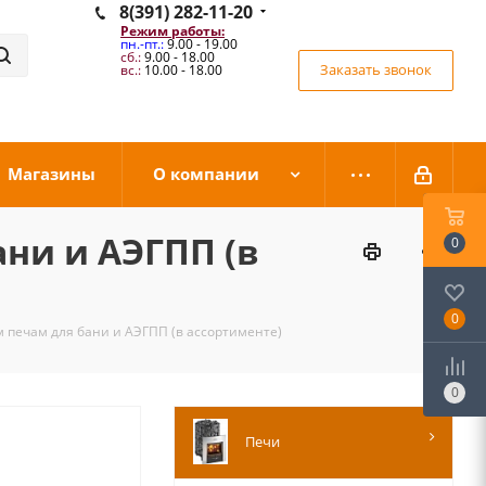
8(391) 282-11-20
Режим работы:
пн.-пт.:
9.00 - 19.00
сб.:
9.00 - 18.00
Заказать звонок
вс.:
10.00 - 18.00
Магазины
О компании
ни и АЭГПП (в
0
0
 печам для бани и АЭГПП (в ассортименте)
0
Печи