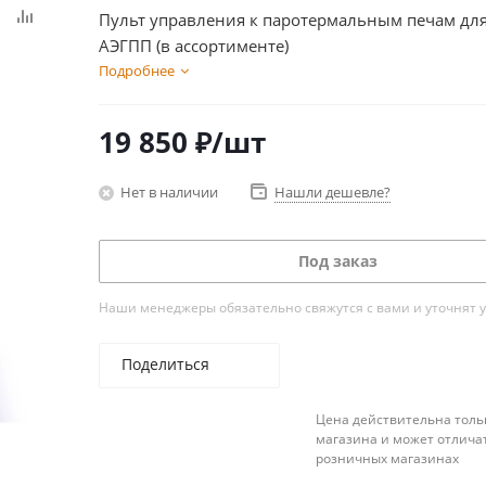
Пульт управления к паротермальным печам для
АЭГПП (в ассортименте)
Подробнее
19 850
₽
/шт
Нет в наличии
Нашли дешевле?
Под заказ
Наши менеджеры обязательно свяжутся с вами и уточнят у
Поделиться
Цена действительна толь
магазина и может отличат
розничных магазинах