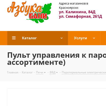
Адреса магазинов в
Красноярске:
ул. Калинина, 84Д
ул. Семафорная, 261Д
Каталог
Услуги
Пульт управления к пар
ассортименте)
Главная
-
Каталог
-
Печи
-
ВВД
-
Паротермальные электрически