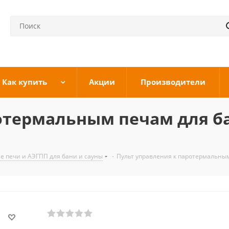
Как купить
Акции
Производители
отермальным печам для ба
е печи и АЭГПП для бани и сауны
-
Пульт управления к паротермальным