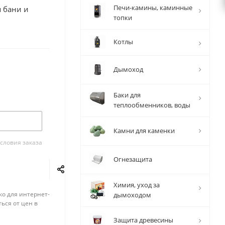
Печи-камины, каминные
 бани и
топки
Котлы
Дымоход
Баки для
теплообменников, воды
Камни для каменки
словия заказа
Огнезащита
Химия, уход за
ко для интернет-
дымоходом
ься от цен в
Защита древесины